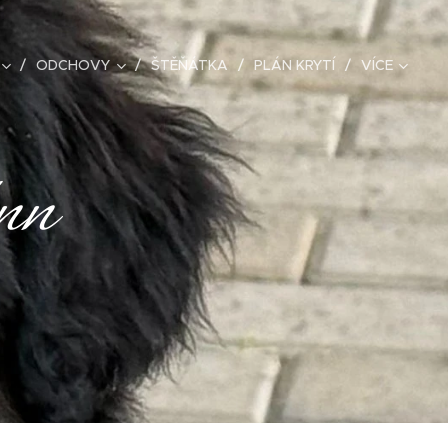
ODCHOVY
ŠTĚŇÁTKA
PLÁN KRYTÍ
VÍCE
nn