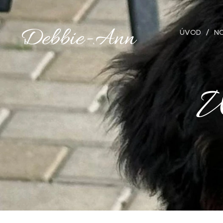
Debbie-Ann
ÚVOD
N
W