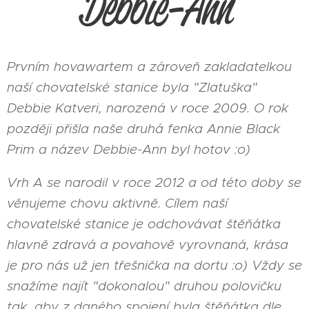
Debbie-Ann
Prvním hovawartem a zároveň zakladatelkou
naší chovatelské stanice byla "Zlatuška"
Debbie Katveri, narozená v roce 2009. O rok
později přišla naše druhá fenka Annie Black
Prim a název Debbie-Ann byl hotov :o)
Vrh A se narodil v roce 2012 a od této doby se
věnujeme chovu aktivně. Cílem naší
chovatelské stanice je odchovávat štěňátka
hlavně zdravá a povahově vyrovnaná, krása
je pro nás už jen třešnička na dortu :o) Vždy se
snažíme najít "dokonalou" druhou polovičku
tak, aby z daného spojení byla štěňátka dle