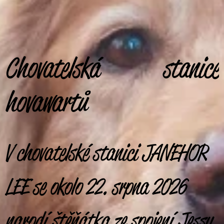
Chovatelská stanice
hovawartů
V chovatelské stanici JANEHOR
LEE se okolo 22. srpna 2026
narodí štěňátka ze spojení
Jessy