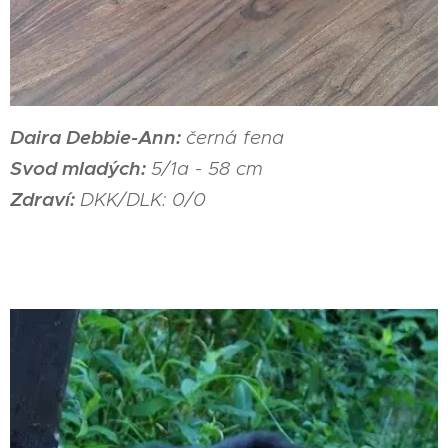
Daira Debbie-Ann:
černá fena
Svod mladých:
5/1a - 58 cm
Zdraví:
DKK/DLK: 0/0