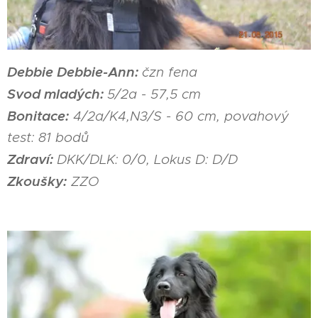
Debbie Debbie-Ann:
čzn fena
Svod mladých:
5/2a - 57,5 cm
Bonitace:
4/2a/K4,N3/S - 60 cm, povahový
test: 81 bodů
Zdraví:
DKK/DLK: 0/0, Lokus D: D/D
Zkoušky:
ZZO