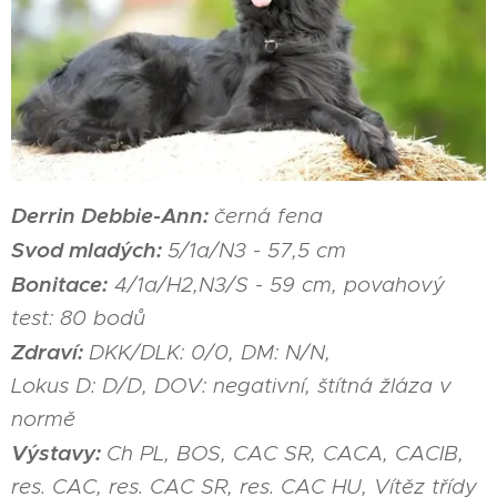
Derrin Debbie-Ann:
černá fena
Svod mladých:
5/1a/N3 - 57,5 cm
Bonitace:
4/1a/H2,N3/S - 59 cm, povahový
test: 80 bodů
Zdraví:
DKK/DLK: 0/0, DM: N/N,
Lokus D: D/D, DOV: negativní, štítná žláza v
normě
Výstavy:
Ch PL, BOS, CAC SR, CACA, CACIB,
res. CAC, res. CAC SR, res. CAC HU, Vítěz třídy