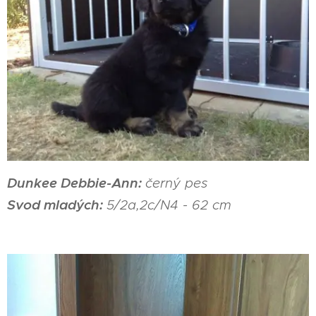
Dunkee Debbie-Ann:
černý pes
Svod mladých:
5/2a,2c/N4 - 62 cm