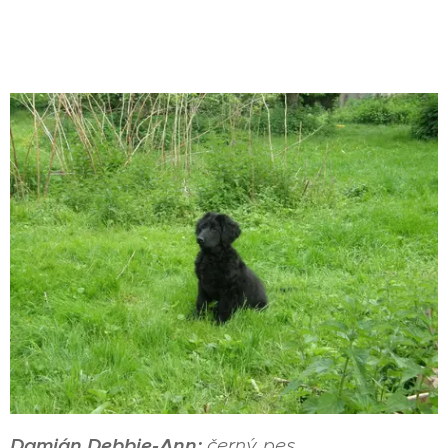
Damián Debbie-Ann:
černý pes