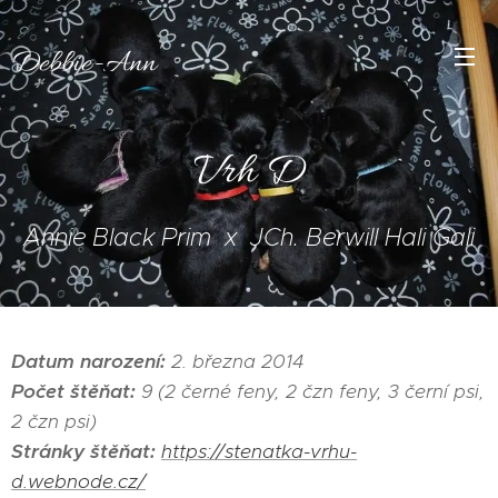
Debbie-Ann
Vrh D
Annie Black Prim x JCh. Berwill Hali Gali
Datum narození:
2. března 2014
Počet štěňat:
9 (2 černé feny, 2 čzn feny, 3 černí psi,
2 čzn psi)
Stránky štěňat:
https://stenatka-vrhu-
d.webnode.cz/